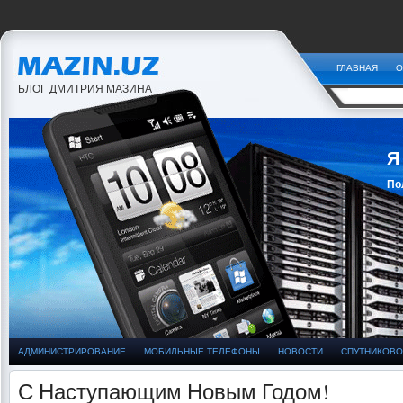
ГЛАВНАЯ
О
БЛОГ ДМИТРИЯ МАЗИНА
Я
По
За
АДМИНИСТРИРОВАНИЕ
МОБИЛЬНЫЕ ТЕЛЕФОНЫ
НОВОСТИ
СПУТНИКОВО
С Наступающим Новым Годом!