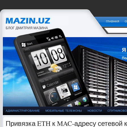
ГЛАВНАЯ
О
БЛОГ ДМИТРИЯ МАЗИНА
Я
По
За
АДМИНИСТРИРОВАНИЕ
МОБИЛЬНЫЕ ТЕЛЕФОНЫ
НОВОСТИ
СПУТНИКОВО
Привязка ETH к MAC-адресу сетевой ка