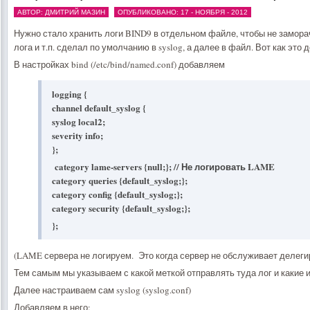
АВТОР: ДМИТРИЙ МАЗИН
ОПУБЛИКОВАНО: 17 - НОЯБРЯ - 2012
Нужно стало хранить логи BIND9 в отдельном файле, чтобы не замора
лога и т.п. сделал по умолчанию в syslog, а далее в файл. Вот как это 
В настройках bind (/etc/bind/named.conf) добавляем
logging {
channel default_syslog {
syslog local2;
severity info;
};
category lame-servers {null;}; // Не логировать LAME
category queries {default_syslog;};
category config {default_syslog;};
category security {default_syslog;};
};
(LAME сервера не логируем. Это когда сервер не обслуживает делеги
Тем самым мы указываем с какой меткой отправлять туда лог и какие 
Далее настраиваем сам syslog (syslog.conf)
Добавляем в него: