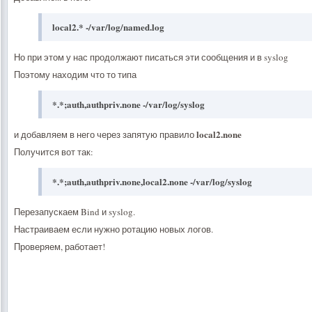
local2.* -/var/log/named.log
Но при этом у нас продолжают писаться эти сообщения и в syslog
Поэтому находим что то типа
*.*;auth,authpriv.none -/var/log/syslog
local2.none
и добавляем в него через запятую правило
Получится вот так:
*.*;auth,authpriv.none,local2.none -/var/log/syslog
Перезапускаем Bind и syslog.
Настраиваем если нужно ротацию новых логов.
Проверяем, работает!