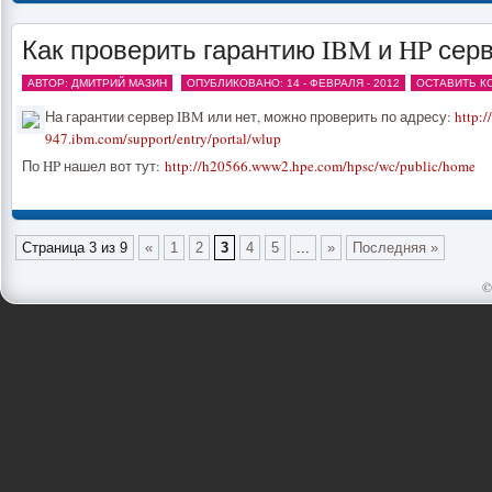
Как проверить гарантию IBM и HP сер
АВТОР: ДМИТРИЙ МАЗИН
ОПУБЛИКОВАНО: 14 - ФЕВРАЛЯ - 2012
ОСТАВИТЬ К
На гарантии сервер IBM или нет, можно проверить по адресу:
http:
947.ibm.com/support/entry/portal/wlup
По HP нашел вот тут:
http://h20566.www2.hpe.com/hpsc/wc/public/home
Страница 3 из 9
«
1
2
3
4
5
...
»
Последняя »
©