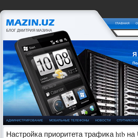
ГЛАВНАЯ
О
БЛОГ ДМИТРИЯ МАЗИНА
Я
По
За
АДМИНИСТРИРОВАНИЕ
МОБИЛЬНЫЕ ТЕЛЕФОНЫ
НОВОСТИ
СПУТНИКОВО
Настройка приоритета трафика htb на 