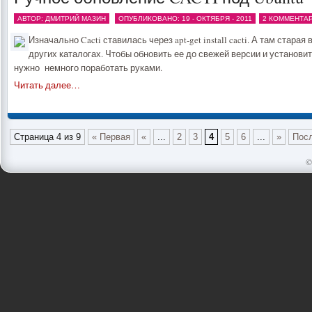
АВТОР: ДМИТРИЙ МАЗИН
ОПУБЛИКОВАНО: 19 - ОКТЯБРЯ - 2011
2 КОММЕНТА
Изначально Cacti ставилась через apt-get install cacti. А там старая
других каталогах. Чтобы обновить ее до свежей версии и установи
нужно немного поработать руками.
Читать далее…
Страница 4 из 9
« Первая
«
...
2
3
4
5
6
...
»
Пос
©