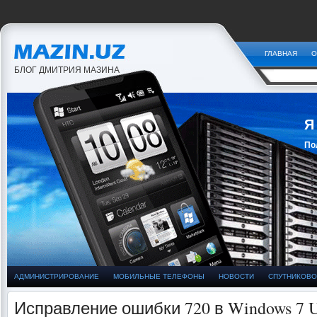
ГЛАВНАЯ
О
БЛОГ ДМИТРИЯ МАЗИНА
Я
По
За
АДМИНИСТРИРОВАНИЕ
МОБИЛЬНЫЕ ТЕЛЕФОНЫ
НОВОСТИ
СПУТНИКОВО
Исправление ошибки 720 в Windows 7