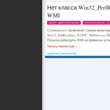
Нет класса Win32_Perf
WMI
АВТОР: ДМИТРИЙ МАЗИН
ОПУБЛИКОВАНО: 29 -
Столкнулся с проблемой. Сервер монитор
Win32_PerfRawData_W3SVC_WebService. По
Попытка ребилдить WMI не привела к успе
Читать полностью »
АДМИНИСТРИРОВАНИЕ