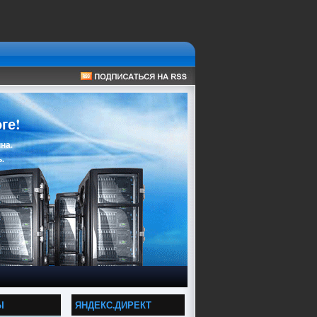
ге!
на.
.
Ы
ЯНДЕКС.ДИРЕКТ