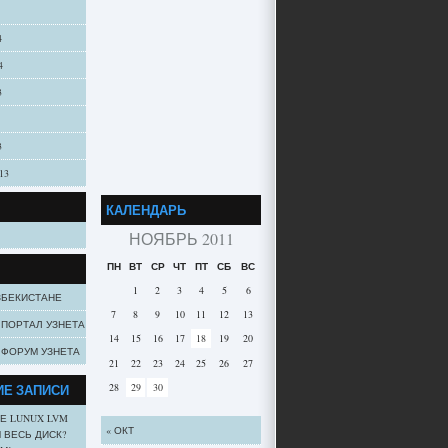
4
4
3
3
13
КАЛЕНДАРЬ
НОЯБРЬ 2011
ПН
ВТ
СР
ЧТ
ПТ
СБ
ВС
1
2
3
4
5
6
ЗБЕКИСТАНЕ
7
8
9
10
11
12
13
ПОРТАЛ УЗНЕТА
14
15
16
17
18
19
20
ФОРУМ УЗНЕТА
21
22
23
24
25
26
27
Е ЗАПИСИ
28
29
30
Е LUNUX LVM
« ОКТ
 ВЕСЬ ДИСК?