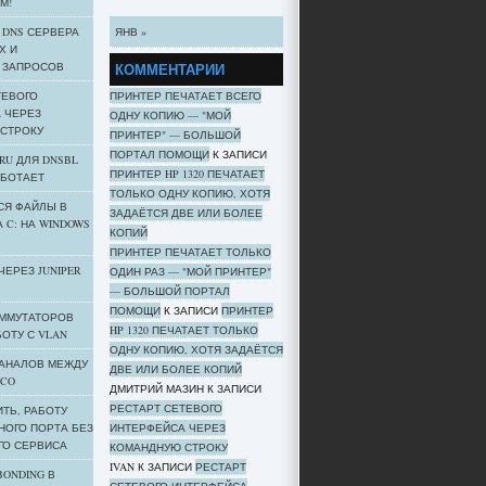
М!
 DNS СЕРВЕРА
ЯНВ »
Х И
 ЗАПРОСОВ
КОММЕНТАРИИ
ТЕВОГО
ПРИНТЕР ПЕЧАТАЕТ ВСЕГО
 ЧЕРЕЗ
ОДНУ КОПИЮ — "МОЙ
СТРОКУ
ПРИНТЕР" — БОЛЬШОЙ
ПОРТАЛ ПОМОЩИ
К ЗАПИСИ
RU ДЛЯ DNSBL
ПРИНТЕР HP 1320 ПЕЧАТАЕТ
АБОТАЕТ
ТОЛЬКО ОДНУ КОПИЮ, ХОТЯ
СЯ ФАЙЛЫ В
ЗАДАЁТСЯ ДВЕ ИЛИ БОЛЕЕ
 C: НА WINDOWS
КОПИЙ
ПРИНТЕР ПЕЧАТАЕТ ТОЛЬКО
 ЧЕРЕЗ JUNIPER
ОДИН РАЗ — "МОЙ ПРИНТЕР"
— БОЛЬШОЙ ПОРТАЛ
ПОМОЩИ
К ЗАПИСИ
ПРИНТЕР
ММУТАТОРОВ
HP 1320 ПЕЧАТАЕТ ТОЛЬКО
БОТУ С VLAN
ОДНУ КОПИЮ, ХОТЯ ЗАДАЁТСЯ
КАНАЛОВ МЕЖДУ
ДВЕ ИЛИ БОЛЕЕ КОПИЙ
SCO
ДМИТРИЙ МАЗИН
К ЗАПИСИ
РЕСТАРТ СЕТЕВОГО
ТЬ, РАБОТУ
ОГО ПОРТА БЕЗ
ИНТЕРФЕЙСА ЧЕРЕЗ
О СЕРВИСА
КОМАНДНУЮ СТРОКУ
IVAN
К ЗАПИСИ
РЕСТАРТ
BONDING В