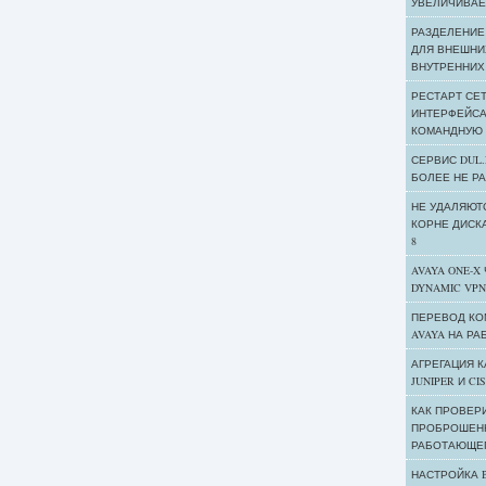
УВЕЛИЧИВАЕ
РАЗДЕЛЕНИЕ
ДЛЯ ВНЕШНИ
ВНУТРЕННИХ
РЕСТАРТ СЕ
ИНТЕРФЕЙСА
КОМАНДНУЮ 
СЕРВИС DUL.
БОЛЕЕ НЕ Р
НЕ УДАЛЯЮТ
КОРНЕ ДИСКА
8
AVAYA ONE-X
DYNAMIC VPN
ПЕРЕВОД КО
AVAYA НА РА
АГРЕГАЦИЯ 
JUNIPER И CI
КАК ПРОВЕРИ
ПРОБРОШЕНН
РАБОТАЮЩЕГ
НАСТРОЙКА 